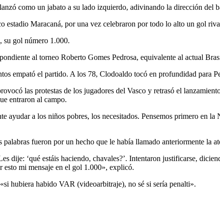
lanzó como un jabato a su lado izquierdo, adivinando la dirección del b
 estadio Maracaná, por una vez celebraron por todo lo alto un gol riva
, su gol número 1.000.
pondiente al torneo Roberto Gomes Pedrosa, equivalente al actual Brasil
tos empató el partido. A los 78, Clodoaldo tocó en profundidad para Pel
vocó las protestas de los jugadores del Vasco y retrasó el lanzamiento. 
que entraron al campo.
e ayudar a los niños pobres, los necesitados. Pensemos primero en la N
s palabras fueron por un hecho que le había llamado anteriormente la at
es dije: ‘qué estáis haciendo, chavales?’. Intentaron justificarse, dici
 esto mi mensaje en el gol 1.000», explicó.
«si hubiera habido VAR (videoarbitraje), no sé si sería penalti».