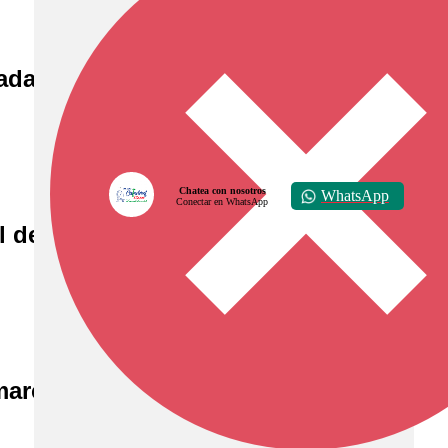
ada de BiciExperiencia este 26 de octub
Chatea con nosotros
WhatsApp
Conectar en WhatsApp
 desarrollo en 2025
rca inician estudios para la identific