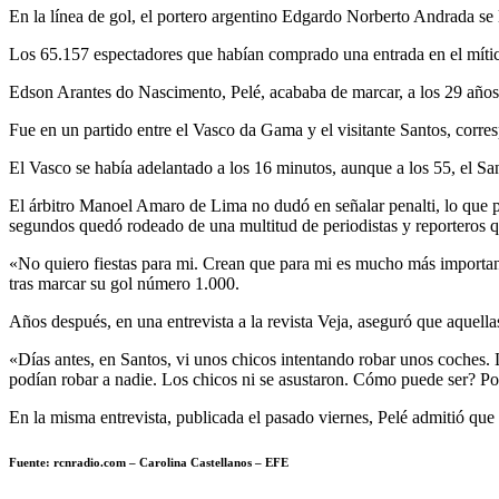
En la línea de gol, el portero argentino Edgardo Norberto Andrada se 
Los 65.157 espectadores que habían comprado una entrada en el mítico
Edson Arantes do Nascimento, Pelé, acababa de marcar, a los 29 años
Fue en un partido entre el Vasco da Gama y el visitante Santos, corres
El Vasco se había adelantado a los 16 minutos, aunque a los 55, el San
El árbitro Manoel Amaro de Lima no dudó en señalar penalti, lo que pro
segundos quedó rodeado de una multitud de periodistas y reporteros 
«No quiero fiestas para mi. Crean que para mi es mucho más important
tras marcar su gol número 1.000.
Años después, en una entrevista a la revista Veja, aseguró que aquella
«Días antes, en Santos, vi unos chicos intentando robar unos coches. L
podían robar a nadie. Los chicos ni se asustaron. Cómo puede ser? Por
En la misma entrevista, publicada el pasado viernes, Pelé admitió que 
Fuente: rcnradio.com – Carolina Castellanos – EFE