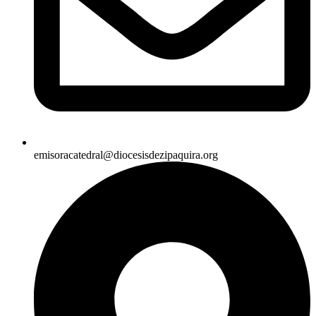
emisoracatedral@diocesisdezipaquira.org