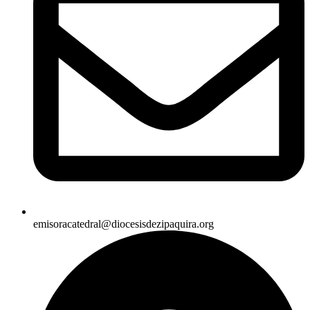
emisoracatedral@diocesisdezipaquira.org