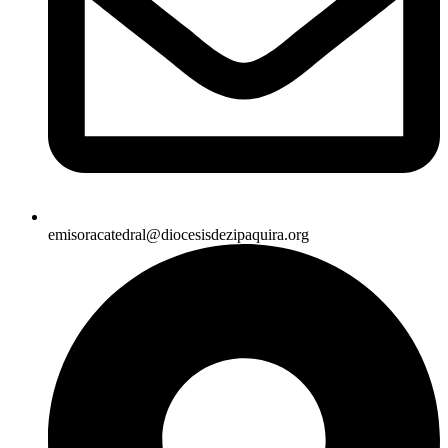
emisoracatedral@diocesisdezipaquira.org