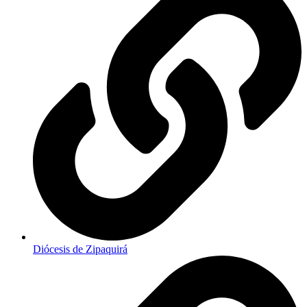
Diócesis de Zipaquirá