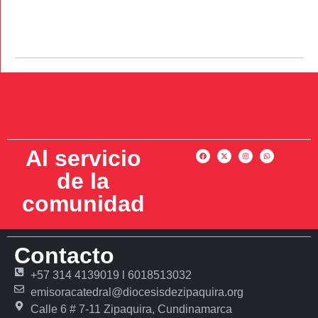
Al servicio
de la
comunidad
Contacto
+57 314 4139019 l 6018513032
emisoracatedral@diocesisdezipaquira.org
Calle 6 # 7-11 Zipaquira, Cundinamarca