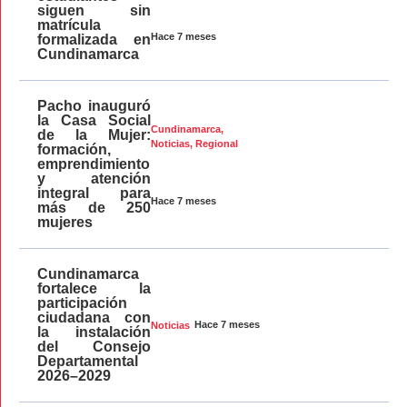
siguen sin
matrícula
Hace 7 meses
formalizada en
Cundinamarca
Pacho inauguró
la Casa Social
Cundinamarca
,
de la Mujer:
Noticias
,
Regional
formación,
emprendimiento
y atención
integral para
Hace 7 meses
más de 250
mujeres
Cundinamarca
fortalece la
participación
ciudadana con
Hace 7 meses
Noticias
la instalación
del Consejo
Departamental
2026–2029