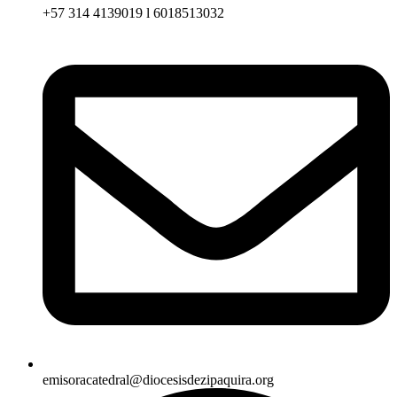
+57 314 4139019 l 6018513032
emisoracatedral@diocesisdezipaquira.org