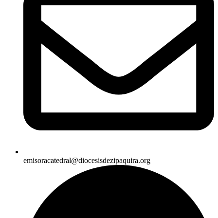
emisoracatedral@diocesisdezipaquira.org