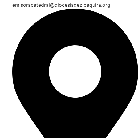
emisoracatedral@diocesisdezipaquira.org