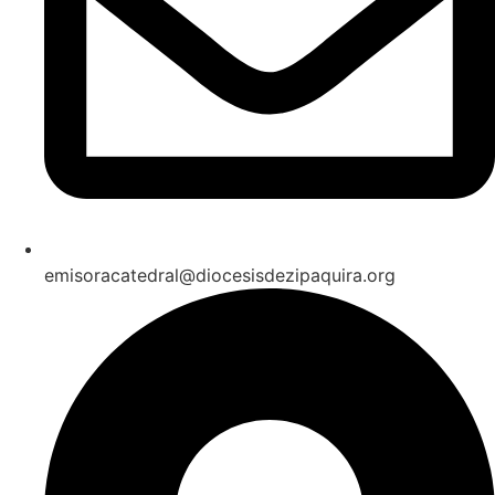
emisoracatedral@diocesisdezipaquira.org