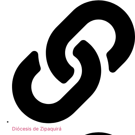
Diócesis de Zipaquirá