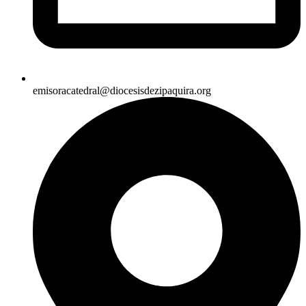
emisoracatedral@diocesisdezipaquira.org