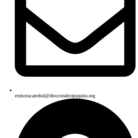
emisoracatedral@diocesisdezipaquira.org