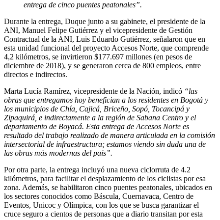
entrega de cinco puentes peatonales”.
Durante la entrega, Duque junto a su gabinete, el presidente de la
ANI, Manuel Felipe Gutiérrez y el vicepresidente de Gestión
Contractual de la ANI, Luis Eduardo Gutiérrez, señalaron que en
esta unidad funcional del proyecto Accesos Norte, que comprende
4,2 kilómetros, se invirtieron $177.697 millones (en pesos de
diciembre de 2018), y se generaron cerca de 800 empleos, entre
directos e indirectos.
Marta Lucía Ramírez, vicepresidente de la Nación, indicó
“las
obras que entregamos hoy benefician a los residentes en Bogotá y
los municipios de Chía, Cajicá, Briceño, Sopó, Tocancipá y
Zipaquirá, e indirectamente a la región de Sabana Centro y el
departamento de Boyacá. Esta entrega de Accesos Norte es
resultado del trabajo realizado de manera articulada en la comisión
intersectorial de infraestructura; estamos viendo sin duda una de
las obras más modernas del país”.
Por otra parte, la entrega incluyó una nueva ciclorruta de 4.2
kilómetros, para facilitar el desplazamiento de los ciclistas por esa
zona. Además, se habilitaron cinco puentes peatonales, ubicados en
los sectores conocidos como Báscula, Cuernavaca, Centro de
Eventos, Unicoc y Olímpica, con los que se busca garantizar el
cruce seguro a cientos de personas que a diario transitan por esta