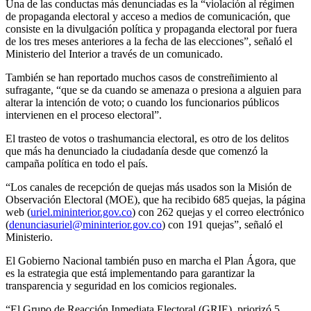
Una de las conductas más denunciadas es la “violación al régimen
de propaganda electoral y acceso a medios de comunicación, que
consiste en la divulgación política y propaganda electoral por fuera
de los tres meses anteriores a la fecha de las elecciones”, señaló el
Ministerio del Interior a través de un comunicado.
También se han reportado muchos casos de constreñimiento al
sufragante, “que se da cuando se amenaza o presiona a alguien para
alterar la intención de voto; o cuando los funcionarios públicos
intervienen en el proceso electoral”.
El trasteo de votos o trashumancia electoral, es otro de los delitos
que más ha denunciado la ciudadanía desde que comenzó la
campaña política en todo el país.
“Los canales de recepción de quejas más usados son la Misión de
Observación Electoral (MOE), que ha recibido 685 quejas, la página
web (
uriel.mininterior.gov.co
) con 262 quejas y el correo electrónico
(
denunciasuriel@mininterior.gov.co
) con 191 quejas”, señaló el
Ministerio.
El Gobierno Nacional también puso en marcha el Plan Ágora, que
es la estrategia que está implementando para garantizar la
transparencia y seguridad en los comicios regionales.
“El Grupo de Reacción Inmediata Electoral (GRIE), priorizó 5