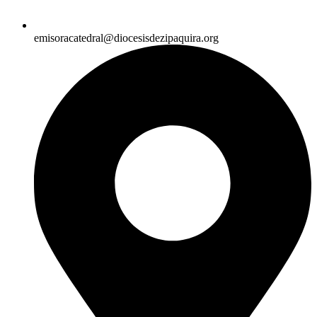
emisoracatedral@diocesisdezipaquira.org