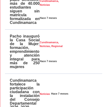
Cundinamarca
,
más de 40.000
Noticias
estudiantes
siguen sin
matrícula
Hace 7 meses
formalizada en
Cundinamarca
Pacho inauguró
la Casa Social
Cundinamarca
,
de la Mujer:
Noticias
,
Regional
formación,
emprendimiento
y atención
integral para
Hace 7 meses
más de 250
mujeres
Cundinamarca
fortalece la
participación
ciudadana con
Hace 7 meses
Noticias
la instalación
del Consejo
Departamental