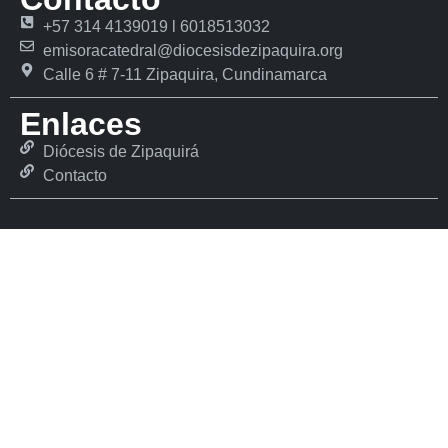
+57 314 4139019 l 6018513032
emisoracatedral@diocesisdezipaquira.org
Calle 6 # 7-11 Zipaquira, Cundinamarca
Enlaces
Diócesis de Zipaquirá
Contacto