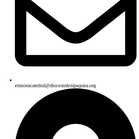
emisoracatedral@diocesisdezipaquira.org