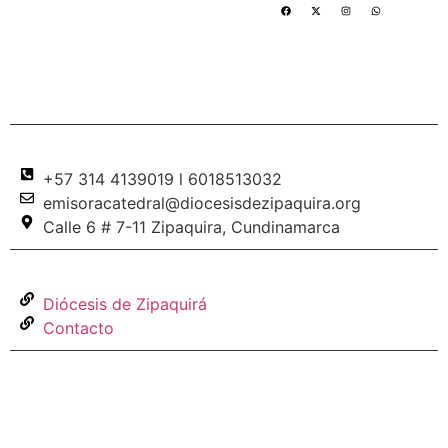
Al servicio
de la
comunidad
Contacto
+57 314 4139019 l 6018513032
emisoracatedral@diocesisdezipaquira.org
Calle 6 # 7-11 Zipaquira, Cundinamarca
Enlaces
Diócesis de Zipaquirá
Contacto