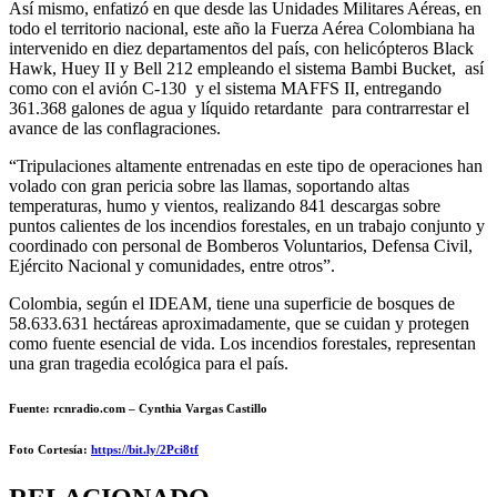
Así mismo, enfatizó en que desde las Unidades Militares Aéreas, en
todo el territorio nacional, este año la Fuerza Aérea Colombiana ha
intervenido en diez departamentos del país, con helicópteros Black
Hawk, Huey II y Bell 212 empleando el sistema Bambi Bucket, así
como con el avión C-130 y el sistema MAFFS II, entregando
361.368 galones de agua y líquido retardante para contrarrestar el
avance de las conflagraciones.
“Tripulaciones altamente entrenadas en este tipo de operaciones han
volado con gran pericia sobre las llamas, soportando altas
temperaturas, humo y vientos, realizando 841 descargas sobre
puntos calientes de los incendios forestales, en un trabajo conjunto y
coordinado con personal de Bomberos Voluntarios, Defensa Civil,
Ejército Nacional y comunidades, entre otros”.
Colombia, según el IDEAM, tiene una superficie de bosques de
58.633.631 hectáreas aproximadamente, que se cuidan y protegen
como fuente esencial de vida. Los incendios forestales, representan
una gran tragedia ecológica para el país.
Fuente: rcnradio.com – Cynthia Vargas Castillo
Foto Cortesía
:
https://bit.ly/2Pci8tf