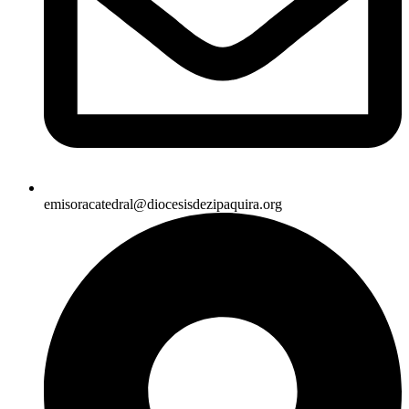
emisoracatedral@diocesisdezipaquira.org