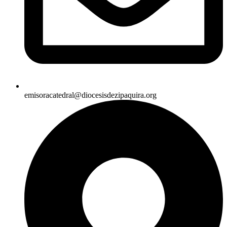
emisoracatedral@diocesisdezipaquira.org