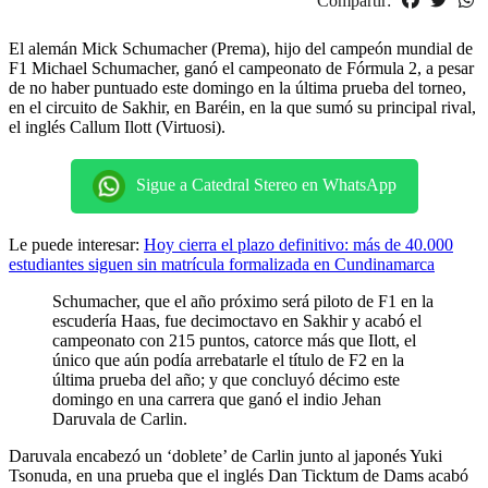
Compartir:
El alemán Mick Schumacher (Prema), hijo del campeón mundial de
F1 Michael Schumacher, ganó el campeonato de Fórmula 2, a pesar
de no haber puntuado este domingo en la última prueba del torneo,
en el circuito de Sakhir, en Baréin, en la que sumó su principal rival,
el inglés Callum Ilott (Virtuosi).
Sigue a Catedral Stereo en WhatsApp
Le puede interesar:
Hoy cierra el plazo definitivo: más de 40.000
estudiantes siguen sin matrícula formalizada en Cundinamarca
Schumacher, que el año próximo será piloto de F1 en la
escudería Haas, fue decimoctavo en Sakhir y acabó el
campeonato con 215 puntos, catorce más que Ilott, el
único que aún podía arrebatarle el título de F2 en la
última prueba del año; y que concluyó décimo este
domingo en una carrera que ganó el indio Jehan
Daruvala de Carlin.
Daruvala encabezó un ‘doblete’ de Carlin junto al japonés Yuki
Tsonuda, en una prueba que el inglés Dan Ticktum de Dams acabó