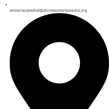
emisoracatedral@diocesisdezipaquira.org