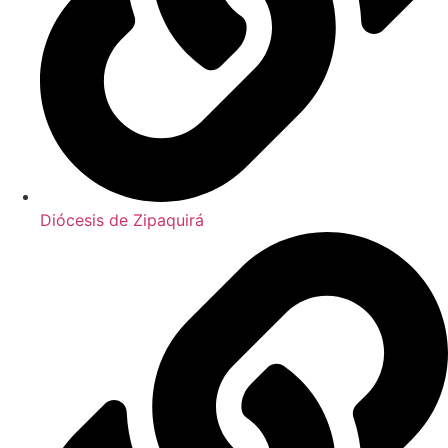
Diócesis de Zipaquirá