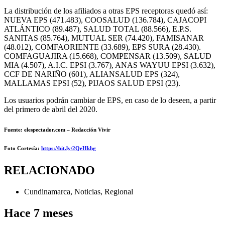
La distribución de los afiliados a otras EPS receptoras quedó así:
NUEVA EPS (471.483), COOSALUD (136.784), CAJACOPI
ATLÁNTICO (89.487), SALUD TOTAL (88.566), E.P.S.
SANITAS (85.764), MUTUAL SER (74.420), FAMISANAR
(48.012), COMFAORIENTE (33.689), EPS SURA (28.430).
COMFAGUAJIRA (15.668), COMPENSAR (13.509), SALUD
MIA (4.507), A.I.C. EPSI (3.767), ANAS WAYUU EPSI (3.632),
CCF DE NARIÑO (601), ALIANSALUD EPS (324),
MALLAMAS EPSI (52), PIJAOS SALUD EPSI (23).
Los usuarios podrán cambiar de EPS, en caso de lo deseen, a partir
del primero de abril del 2020.
Fuente: elespectador.com – Redacción Vivir
Foto Cortesía
:
https://bit.ly/2QeHkhg
RELACIONADO
Cundinamarca
,
Noticias
,
Regional
Hace 7 meses