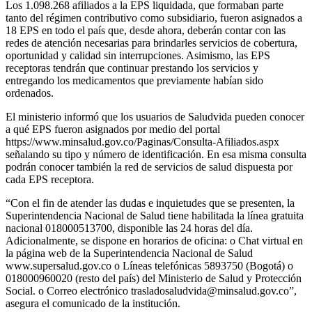
Los 1.098.268 afiliados a la EPS liquidada, que formaban parte
tanto del régimen contributivo como subsidiario, fueron asignados a
18 EPS en todo el país que, desde ahora, deberán contar con las
redes de atención necesarias para brindarles servicios de cobertura,
oportunidad y calidad sin interrupciones. Asimismo, las EPS
receptoras tendrán que continuar prestando los servicios y
entregando los medicamentos que previamente habían sido
ordenados.
El ministerio informó que los usuarios de Saludvida pueden conocer
a qué EPS fueron asignados por medio del portal
https://www.minsalud.gov.co/Paginas/Consulta-Afiliados.aspx
señalando su tipo y número de identificación. En esa misma consulta
podrán conocer también la red de servicios de salud dispuesta por
cada EPS receptora.
“Con el fin de atender las dudas e inquietudes que se presenten, la
Superintendencia Nacional de Salud tiene habilitada la línea gratuita
nacional 018000513700, disponible las 24 horas del día.
Adicionalmente, se dispone en horarios de oficina: o Chat virtual en
la página web de la Superintendencia Nacional de Salud
www.supersalud.gov.co o Líneas telefónicas 5893750 (Bogotá) o
018000960020 (resto del país) del Ministerio de Salud y Protección
Social. o Correo electrónico trasladosaludvida@minsalud.gov.co”,
asegura el comunicado de la institución.