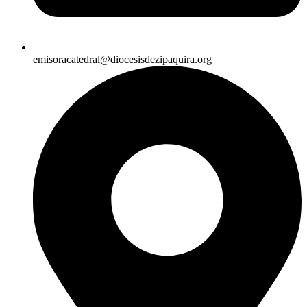
emisoracatedral@diocesisdezipaquira.org