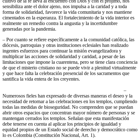
cultivo de la fe lleva al encuentro con Dios y con el prójimo, nos
sensibiliza ante el dolor ajeno, nos impulsa a la caridad y a toda
forma de solidaridad, favorece la vida comunitaria y nos mantiene
cimentados en la esperanza. El fortalecimiento de la vida interior es
realmente un remedio contra la angustia y la incertidumbre
generadas por la pandemia.
– Por cuanto se refiere específicamente a la comunidad católica, las
diócesis, parroquias y otras instituciones eclesiales han realizado
ingentes esfuerzos para continuar la misión evangelizadora y
multiplicar las acciones de solidaridad y caridad, a pesar de las
limitaciones que impone la cuarentena, pero se tiene clara conciencia
de que el misterio cristiano no se puede vivir a plenitud virtualmente
y que hace falta la celebración presencial de los sacramentos que
santifica la vida entera de los creyentes.
–
Numerosos fieles han expresado de diversas maneras el deseo y la
necesidad de retornar a las celebraciones en los templos, cumpliendo
todas las medidas de bioseguridad. No comprenden que se puedan
abrir otros espacios que concentran mayor número de personas y se
mantengan cerrados los templos. Señalan que esta manifestación
debe tenerse en cuenta al aplicar los principios de igualdad y
equidad propios de un Estado social de derecho y democrático como
lo es Colombia (Constitución Nacional, Art. 1).