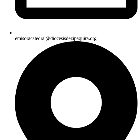
emisoracatedral@diocesisdezipaquira.org