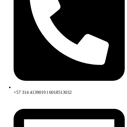
+57 314 4139019 l 6018513032