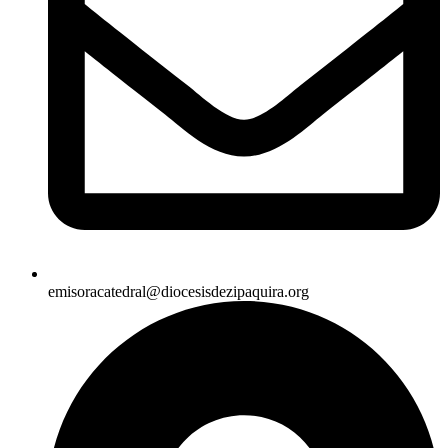
emisoracatedral@diocesisdezipaquira.org