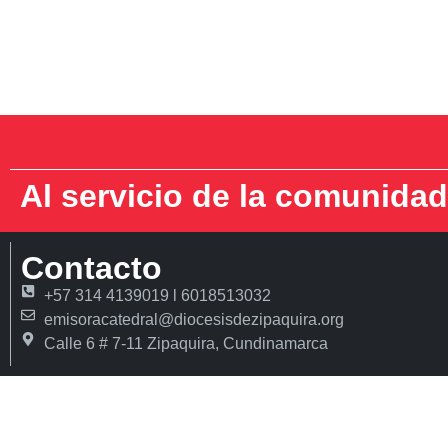
Al servicio de la comunidad
Contacto
+57 314 4139019 l 6018513032
emisoracatedral@diocesisdezipaquira.org
Calle 6 # 7-11 Zipaquira, Cundinamarca