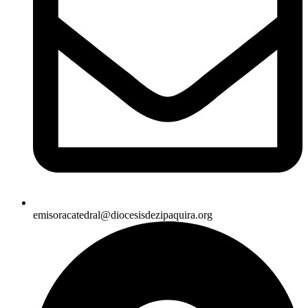
emisoracatedral@diocesisdezipaquira.org