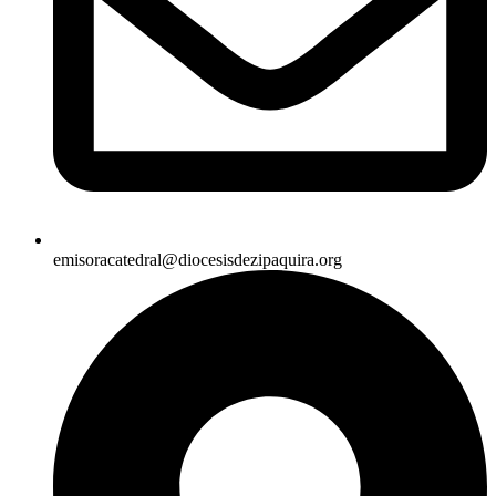
emisoracatedral@diocesisdezipaquira.org