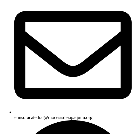
emisoracatedral@diocesisdezipaquira.org