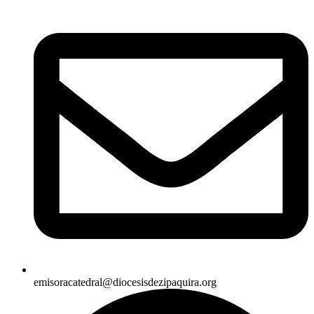
emisoracatedral@diocesisdezipaquira.org