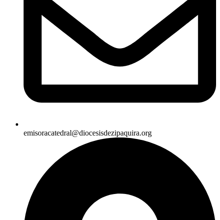
emisoracatedral@diocesisdezipaquira.org