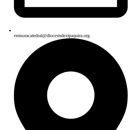
emisoracatedral@diocesisdezipaquira.org