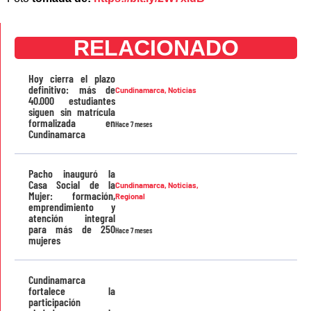
RELACIONADO
Hoy cierra el plazo
definitivo: más de
Cundinamarca
,
Noticias
40.000 estudiantes
siguen sin matrícula
formalizada en
Hace 7 meses
Cundinamarca
Pacho inauguró la
Casa Social de la
Cundinamarca
,
Noticias
,
Mujer: formación,
Regional
emprendimiento y
atención integral
para más de 250
Hace 7 meses
mujeres
Cundinamarca
fortalece la
participación