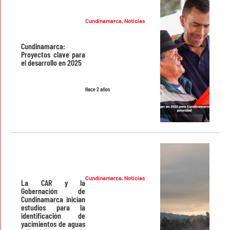
Cundinamarca
,
Noticias
Cundinamarca:
Proyectos clave para
el desarrollo en 2025
Hace 2 años
Cundinamarca
,
Noticias
La CAR y la
Gobernación de
Cundinamarca inician
estudios para la
identificación de
yacimientos de aguas