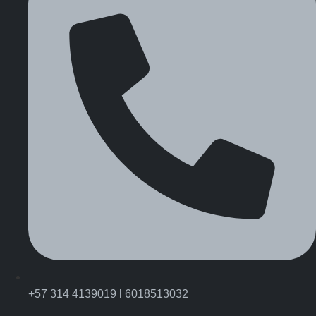
+57 314 4139019 l 6018513032