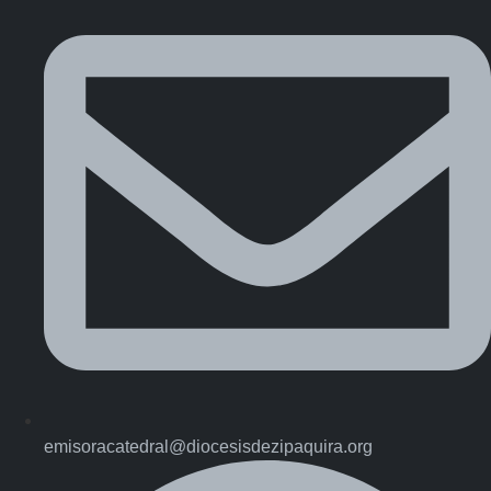
emisoracatedral@diocesisdezipaquira.org