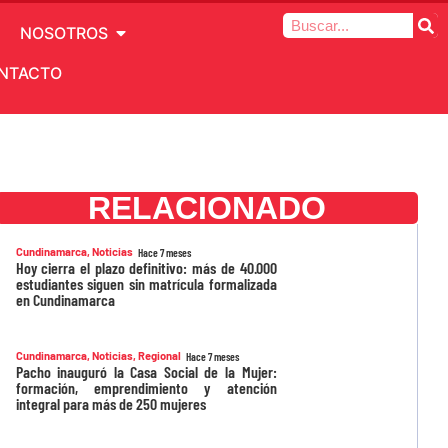
NOSOTROS
NTACTO
RELACIONADO
Cundinamarca
,
Noticias
Hace 7 meses
Hoy cierra el plazo definitivo: más de 40.000
estudiantes siguen sin matrícula formalizada
en Cundinamarca
Cundinamarca
,
Noticias
,
Regional
Hace 7 meses
Pacho inauguró la Casa Social de la Mujer:
formación, emprendimiento y atención
integral para más de 250 mujeres