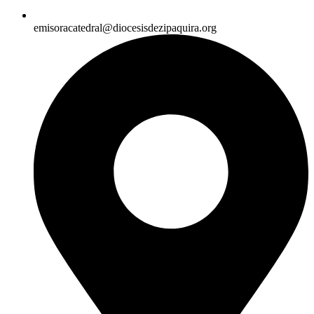
emisoracatedral@diocesisdezipaquira.org