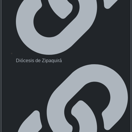
Diócesis de Zipaquirá