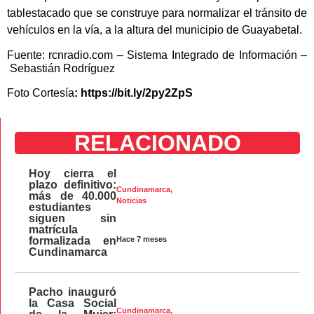
tablestacado que se construye para normalizar el tránsito de
vehículos en la vía, a la altura del municipio de Guayabetal.
Fuente: rcnradio.com – Sistema Integrado de Información –
Sebastián Rodríguez
Foto Cortesía
: https://bit.ly/2py2ZpS
RELACIONADO
Hoy cierra el
plazo definitivo:
Cundinamarca
,
más de 40.000
Noticias
estudiantes
siguen sin
matrícula
Hace 7 meses
formalizada en
Cundinamarca
Pacho inauguró
la Casa Social
Cundinamarca
,