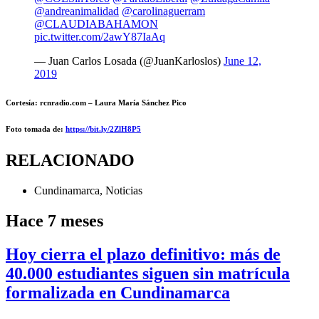
@andreanimalidad
@carolinaguerram
@CLAUDIABAHAMON
pic.twitter.com/2awY87IaAq
— Juan Carlos Losada (@JuanKarloslos)
June 12,
2019
Cortesía: rcnradio.com – Laura María Sánchez Pico
Foto
tomada de:
https://bit.ly/2ZlH8P5
RELACIONADO
Cundinamarca
,
Noticias
Hace 7 meses
Hoy cierra el plazo definitivo: más de
40.000 estudiantes siguen sin matrícula
formalizada en Cundinamarca