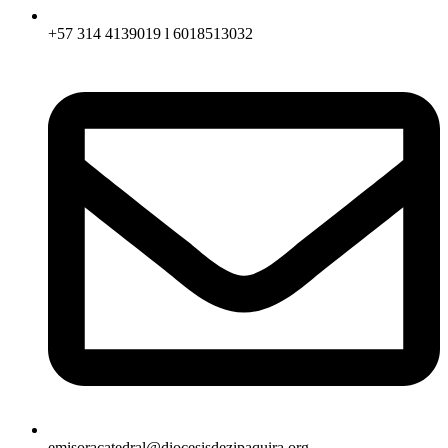
+57 314 4139019 l 6018513032
emisoracatedral@diocesisdezipaquira.org