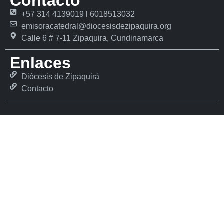
Contacto
+57 314 4139019 l 6018513032
emisoracatedral@diocesisdezipaquira.org
Calle 6 # 7-11 Zipaquira, Cundinamarca
Enlaces
Diócesis de Zipaquirá
Contacto