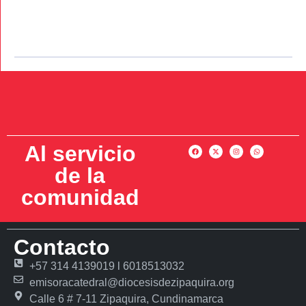
Al servicio
de la
comunidad
Contacto
+57 314 4139019 l 6018513032
emisoracatedral@diocesisdezipaquira.org
Calle 6 # 7-11 Zipaquira, Cundinamarca