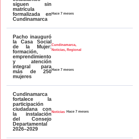
siguen sin
matrícula
Hace 7 meses
formalizada en
Cundinamarca
Pacho inauguró
la Casa Social
Cundinamarca
,
de la Mujer:
Noticias
,
Regional
formación,
emprendimiento
y atención
integral para
Hace 7 meses
más de 250
mujeres
Cundinamarca
fortalece la
participación
ciudadana con
Hace 7 meses
Noticias
la instalación
del Consejo
Departamental
2026–2029