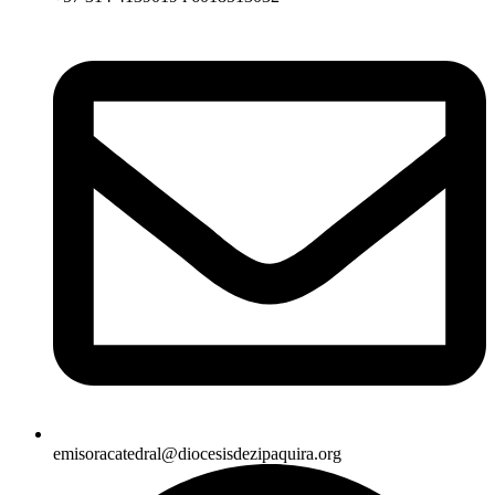
emisoracatedral@diocesisdezipaquira.org