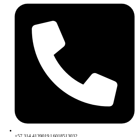
+57 314 4139019 l 6018513032