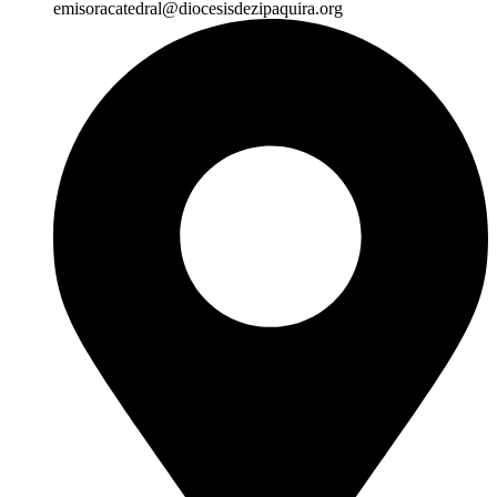
emisoracatedral@diocesisdezipaquira.org