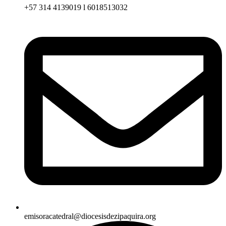
+57 314 4139019 l 6018513032
emisoracatedral@diocesisdezipaquira.org