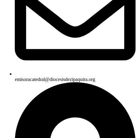
emisoracatedral@diocesisdezipaquira.org