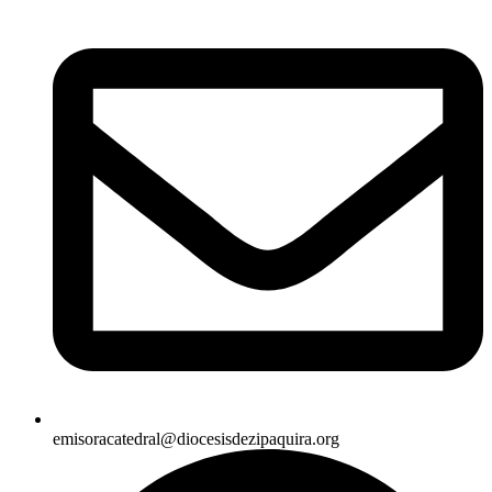
emisoracatedral@diocesisdezipaquira.org