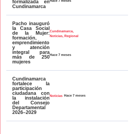
Hace 7 meses
formalizada en
Cundinamarca
Pacho inauguró
la Casa Social
Cundinamarca
,
de la Mujer:
Noticias
,
Regional
formación,
emprendimiento
y atención
integral para
Hace 7 meses
más de 250
mujeres
Cundinamarca
fortalece la
participación
ciudadana con
Hace 7 meses
Noticias
la instalación
del Consejo
Departamental
2026–2029