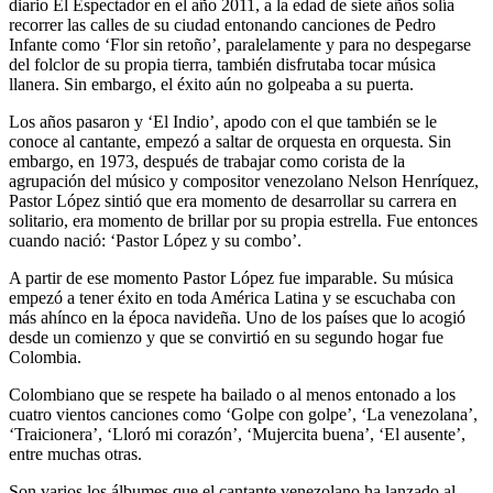
diario El Espectador en el año 2011, a la edad de siete años solía
recorrer las calles de su ciudad entonando canciones de Pedro
Infante como ‘Flor sin retoño’, paralelamente y para no despegarse
del folclor de su propia tierra, también disfrutaba tocar música
llanera. Sin embargo, el éxito aún no golpeaba a su puerta.
Los años pasaron y ‘El Indio’, apodo con el que también se le
conoce al cantante, empezó a saltar de orquesta en orquesta. Sin
embargo, en 1973, después de trabajar como corista de la
agrupación del músico y compositor venezolano Nelson Henríquez,
Pastor López sintió que era momento de desarrollar su carrera en
solitario, era momento de brillar por su propia estrella. Fue entonces
cuando nació: ‘Pastor López y su combo’.
A partir de ese momento Pastor López fue imparable. Su música
empezó a tener éxito en toda América Latina y se escuchaba con
más ahínco en la época navideña. Uno de los países que lo acogió
desde un comienzo y que se convirtió en su segundo hogar fue
Colombia.
Colombiano que se respete ha bailado o al menos entonado a los
cuatro vientos canciones como ‘Golpe con golpe’, ‘La venezolana’,
‘Traicionera’, ‘Lloró mi corazón’, ‘Mujercita buena’, ‘El ausente’,
entre muchas otras.
Son varios los álbumes que el cantante venezolano ha lanzado al