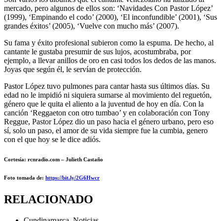
mercado, pero algunos de ellos son: ‘Navidades Con Pastor López’
(1999), ‘Empinando el codo’ (2000), ‘El inconfundible’ (2001), ‘Sus
grandes éxitos’ (2005), ‘Vuelve con mucho más’ (2007).
Su fama y éxito profesional subieron como la espuma. De hecho, al
cantante le gustaba presumir de sus lujos, acostumbraba, por
ejemplo, a llevar anillos de oro en casi todos los dedos de las manos.
Joyas que según él, le servían de protección.
Pastor López tuvo pulmones para cantar hasta sus últimos días. Su
edad no le impidió ni siquiera sumarse al movimiento del reguetón,
género que le quita el aliento a la juventud de hoy en día. Con la
canción ‘Reggaeton con otro tumbao’ y en colaboración con Tony
Reggue, Pastor López dio un paso hacia el género urbano, pero eso
sí, solo un paso, el amor de su vida siempre fue la cumbia, genero
con el que hoy se le dice adiós.
Cortesía: rcnradio.com – Julieth Castaño
Foto
tomada de:
https://bit.ly/2G6Hwcr
RELACIONADO
Cundinamarca
,
Noticias