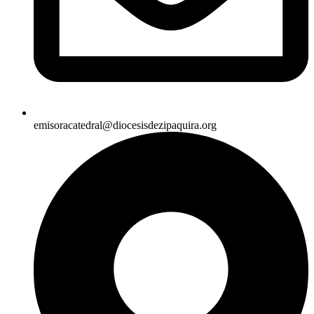
emisoracatedral@diocesisdezipaquira.org