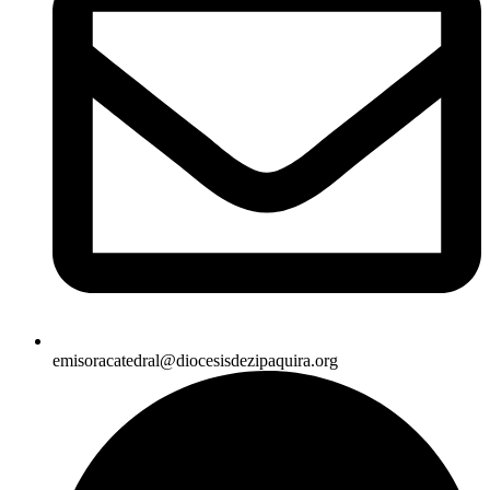
emisoracatedral@diocesisdezipaquira.org