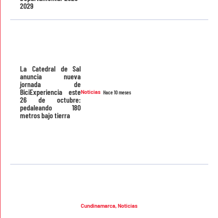
2029
La Catedral de Sal
anuncia nueva
jornada de
BiciExperiencia este
Noticias
Hace 10 meses
26 de octubre:
pedaleando 180
metros bajo tierra
Cundinamarca
,
Noticias