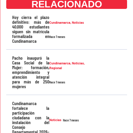
RELACIONADO
Hoy cierra el plazo
definitivo: más de
Cundinamarca
,
Noticias
40.000 estudiantes
siguen sin matrícula
formalizada en
Hace 7 meses
Cundinamarca
Pacho inauguró la
Casa Social de la
Cundinamarca
,
Noticias
,
Mujer: formación,
Regional
emprendimiento y
atención integral
para más de 250
Hace 7 meses
mujeres
Cundinamarca
fortalece la
participación
ciudadana con la
Noticias
Hace 7 meses
instalación del
Consejo
Departamental 2026–