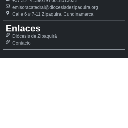
+57 314 4139019 l 6018513032
emisoracatedral@diocesisdezipaquira.org
Calle 6 # 7-11 Zipaquira, Cundinamarca
Enlaces
Diócesis de Zipaquirá
Contacto