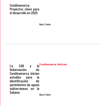
Cundinamarca:
Proyectos clave para
el desarrollo en 2025
Hace 2 años
Cundinamarca
,
Noticias
La CAR y la
Gobernación de
Cundinamarca inician
estudios para la
identificación de
yacimientos de aguas
subterráneas en la
Sabana
Hace 2 años