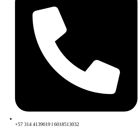
+57 314 4139019 l 6018513032