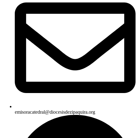
emisoracatedral@diocesisdezipaquira.org