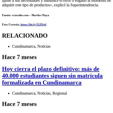
ajuste a sus necesidades y minimice el error o engaño al momento de
adquirir este tipo de productos», explicó la Superintendencia.
Fuente: rcnradio.com – Martha Olaya
Foto Cortesía
:
https://bit.ly/32ZQstl
RELACIONADO
Cundinamarca
,
Noticias
Hace 7 meses
Hoy cierra el plazo definitivo: más de
40.000 estudiantes siguen sin matrícula
formalizada en Cundinamarca
Cundinamarca
,
Noticias
,
Regional
Hace 7 meses