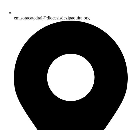
emisoracatedral@diocesisdezipaquira.org