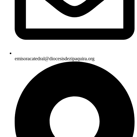
emisoracatedral@diocesisdezipaquira.org