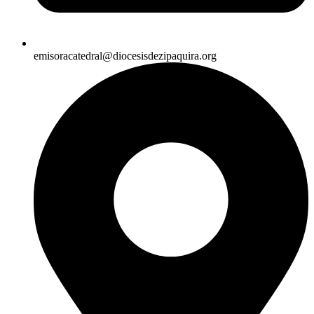
emisoracatedral@diocesisdezipaquira.org